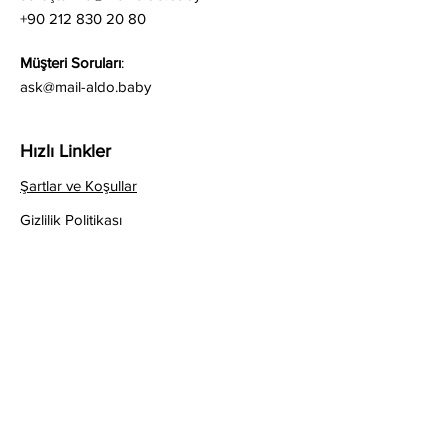
+90 212 830 20 80
Müşteri Soruları
:
ask@mail-aldo.baby
Hızlı Linkler
Şartlar ve Koşullar
Gizlilik Politikası
KVKK / GDPR Şartları
Join the ALDO mailing list!!! ;)
Email