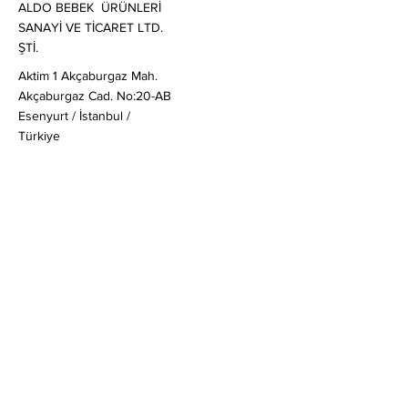
ALDO BEBEK ÜRÜNLERİ
SANAYİ VE TİCARET LTD.
ŞTİ.
Aktim 1 Akçaburgaz Mah.
Akçaburgaz Cad. No:20-AB
Esenyurt / İstanbul /
Türkiye
Satış
:
globalsales@mail-aldo.baby
Genel & Ticari Sorular
:
soruş
turma@mail-aldo.baby
+90 212 830 20 80
Müşteri Soruları
:
ask@mail-aldo.baby
Hızlı Linkler